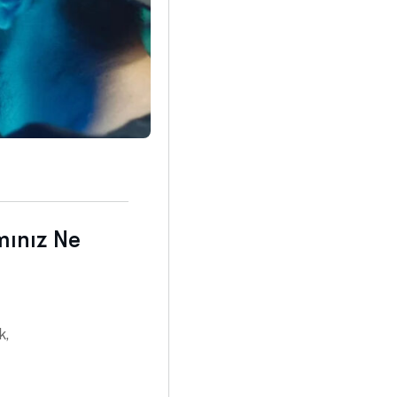
mınız Ne
k,