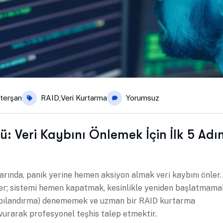
terşan
RAID
,
Veri Kurtarma
Yorumsuz
: Veri Kaybını Önlemek İçin İlk 5 Adı
larında, panik yerine hemen aksiyon almak veri kaybını önler.
er; sistemi hemen kapatmak, kesinlikle yeniden başlatmama
apılandırma) denememek ve uzman bir RAID kurtarma
vurarak profesyonel teşhis talep etmektir.