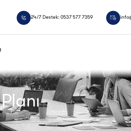
24/7 Destek: 0537 577 7359
info
g
 Planı