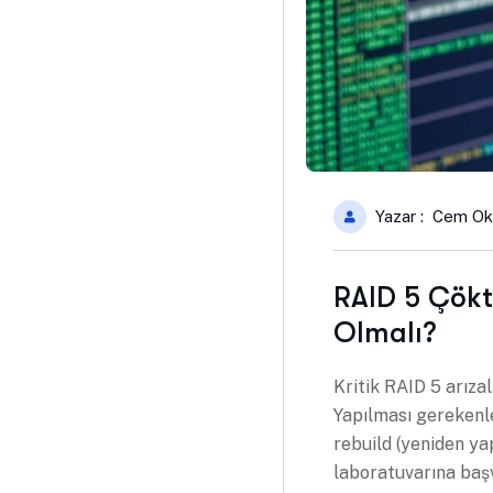
Yazar : Cem Ok
RAID 5 Çöktü
Olmalı?
Kritik RAID 5 arıza
Yapılması gerekenl
rebuild (yeniden y
laboratuvarına baş